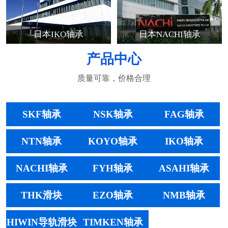
日本IKO轴承
日本NACHI轴承
产品中心
质量可靠，价格合理
SKF轴承
NSK轴承
FAG轴承
NTN轴承
KOYO轴承
IKO轴承
NACHI轴承
FYH轴承
ASAHI轴承
THK滑块
EZO轴承
NMB轴承
HIWIN导轨滑块
TIMKEN轴承