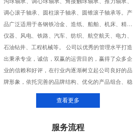
沟球轴承、调心球轴承、角接触球轴承、推力轴承、
调心滚子轴承、圆柱滚子轴承、圆锥滚子轴承等。产
品广泛适用于各钢铁冶金、造纸、船舶、机床、精密
仪器、风电、铁路、汽车、纺织、航空航天、电力、
石油钻井、工程机械等。 公司以优秀的管理水平打造
出秉承专业，诚信，双赢的运营目的，赢得了众多企
业的信赖和好评，在行业内逐渐树立起公司良好的品
牌形象，依托完善的品牌结构、优化的产品组合、稳
定的大量货源的进口轴承销售团队，致力于以专注的
查看更多
心态，通过完善的销售服务体系和技术团队，配合用
户的发展，满足用户的需求，并以此为契机，不断加
服务流程
强沟通、加深了解，为用户提供更好的产品和服务。