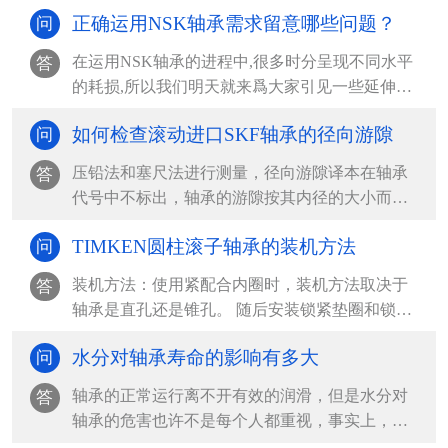
正确运用NSK轴承需求留意哪些问题？
问
在运用NSK轴承的进程中,很多时分呈现不同水平
答
的耗损,所以我们明天就来爲大家引见一些延伸
NSK轴承运...
如何检查滚动进口SKF轴承的径向游隙
问
压铅法和塞尺法进行测量，径向游隙译本在轴承
答
代号中不标出，轴承的游隙按其内径的大小而不
同，查表确定，在...
TIMKEN圆柱滚子轴承的装机方法
问
装机方法：使用紧配合内圈时，装机方法取决于
答
轴承是直孔还是锥孔。 随后安装锁紧垫圈和锁紧
螺母或夹紧端盖...
水分对轴承寿命的影响有多大
问
轴承的正常运行离不开有效的润滑，但是水分对
答
轴承的危害也许不是每个人都重视，事实上，水
分对轴承的寿命影...