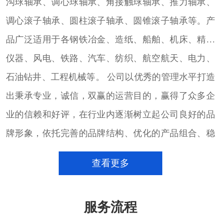
沟球轴承、调心球轴承、角接触球轴承、推力轴承、
调心滚子轴承、圆柱滚子轴承、圆锥滚子轴承等。产
品广泛适用于各钢铁冶金、造纸、船舶、机床、精密
仪器、风电、铁路、汽车、纺织、航空航天、电力、
石油钻井、工程机械等。 公司以优秀的管理水平打造
出秉承专业，诚信，双赢的运营目的，赢得了众多企
业的信赖和好评，在行业内逐渐树立起公司良好的品
牌形象，依托完善的品牌结构、优化的产品组合、稳
定的大量货源的进口轴承销售团队，致力于以专注的
查看更多
心态，通过完善的销售服务体系和技术团队，配合用
户的发展，满足用户的需求，并以此为契机，不断加
服务流程
强沟通、加深了解，为用户提供更好的产品和服务。