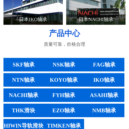
日本IKO轴承
日本NACHI轴承
产品中心
质量可靠，价格合理
SKF轴承
NSK轴承
FAG轴承
NTN轴承
KOYO轴承
IKO轴承
NACHI轴承
FYH轴承
ASAHI轴承
THK滑块
EZO轴承
NMB轴承
HIWIN导轨滑块
TIMKEN轴承