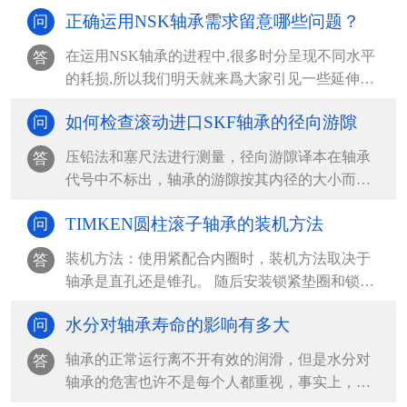
正确运用NSK轴承需求留意哪些问题？
问
在运用NSK轴承的进程中,很多时分呈现不同水平
答
的耗损,所以我们明天就来爲大家引见一些延伸
NSK轴承运...
如何检查滚动进口SKF轴承的径向游隙
问
压铅法和塞尺法进行测量，径向游隙译本在轴承
答
代号中不标出，轴承的游隙按其内径的大小而不
同，查表确定，在...
TIMKEN圆柱滚子轴承的装机方法
问
装机方法：使用紧配合内圈时，装机方法取决于
答
轴承是直孔还是锥孔。 随后安装锁紧垫圈和锁紧
螺母或夹紧端盖...
水分对轴承寿命的影响有多大
问
轴承的正常运行离不开有效的润滑，但是水分对
答
轴承的危害也许不是每个人都重视，事实上，水
分对轴承的寿命影...