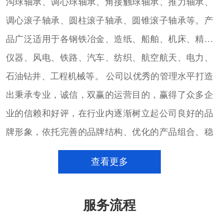
沟球轴承、调心球轴承、角接触球轴承、推力轴承、
调心滚子轴承、圆柱滚子轴承、圆锥滚子轴承等。产
品广泛适用于各钢铁冶金、造纸、船舶、机床、精密
仪器、风电、铁路、汽车、纺织、航空航天、电力、
石油钻井、工程机械等。 公司以优秀的管理水平打造
出秉承专业，诚信，双赢的运营目的，赢得了众多企
业的信赖和好评，在行业内逐渐树立起公司良好的品
牌形象，依托完善的品牌结构、优化的产品组合、稳
定的大量货源的进口轴承销售团队，致力于以专注的
查看更多
心态，通过完善的销售服务体系和技术团队，配合用
户的发展，满足用户的需求，并以此为契机，不断加
服务流程
强沟通、加深了解，为用户提供更好的产品和服务。