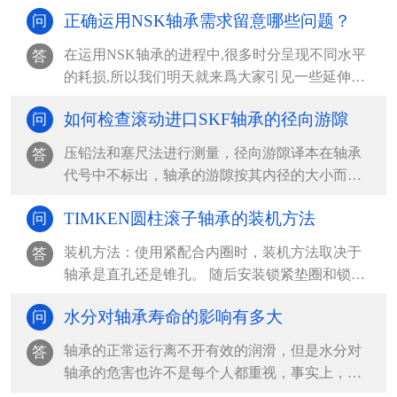
正确运用NSK轴承需求留意哪些问题？
问
在运用NSK轴承的进程中,很多时分呈现不同水平
答
的耗损,所以我们明天就来爲大家引见一些延伸
NSK轴承运...
如何检查滚动进口SKF轴承的径向游隙
问
压铅法和塞尺法进行测量，径向游隙译本在轴承
答
代号中不标出，轴承的游隙按其内径的大小而不
同，查表确定，在...
TIMKEN圆柱滚子轴承的装机方法
问
装机方法：使用紧配合内圈时，装机方法取决于
答
轴承是直孔还是锥孔。 随后安装锁紧垫圈和锁紧
螺母或夹紧端盖...
水分对轴承寿命的影响有多大
问
轴承的正常运行离不开有效的润滑，但是水分对
答
轴承的危害也许不是每个人都重视，事实上，水
分对轴承的寿命影...