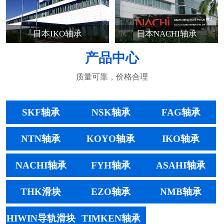
日本IKO轴承
日本NACHI轴承
产品中心
质量可靠，价格合理
SKF轴承
NSK轴承
FAG轴承
NTN轴承
KOYO轴承
IKO轴承
NACHI轴承
FYH轴承
ASAHI轴承
THK滑块
EZO轴承
NMB轴承
HIWIN导轨滑块
TIMKEN轴承