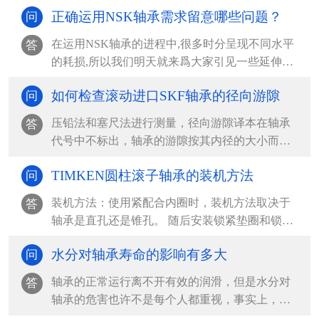
正确运用NSK轴承需求留意哪些问题？
问
在运用NSK轴承的进程中,很多时分呈现不同水平
答
的耗损,所以我们明天就来爲大家引见一些延伸
NSK轴承运...
如何检查滚动进口SKF轴承的径向游隙
问
压铅法和塞尺法进行测量，径向游隙译本在轴承
答
代号中不标出，轴承的游隙按其内径的大小而不
同，查表确定，在...
TIMKEN圆柱滚子轴承的装机方法
问
装机方法：使用紧配合内圈时，装机方法取决于
答
轴承是直孔还是锥孔。 随后安装锁紧垫圈和锁紧
螺母或夹紧端盖...
水分对轴承寿命的影响有多大
问
轴承的正常运行离不开有效的润滑，但是水分对
答
轴承的危害也许不是每个人都重视，事实上，水
分对轴承的寿命影...