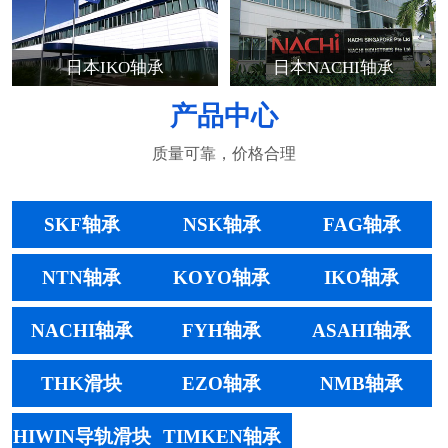
日本IKO轴承
日本NACHI轴承
产品中心
质量可靠，价格合理
SKF轴承
NSK轴承
FAG轴承
NTN轴承
KOYO轴承
IKO轴承
NACHI轴承
FYH轴承
ASAHI轴承
THK滑块
EZO轴承
NMB轴承
HIWIN导轨滑块
TIMKEN轴承