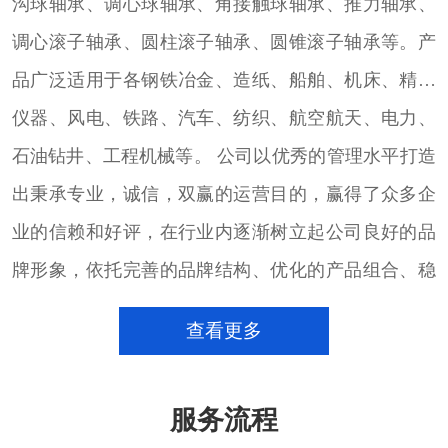
沟球轴承、调心球轴承、角接触球轴承、推力轴承、
调心滚子轴承、圆柱滚子轴承、圆锥滚子轴承等。产
品广泛适用于各钢铁冶金、造纸、船舶、机床、精密
仪器、风电、铁路、汽车、纺织、航空航天、电力、
石油钻井、工程机械等。 公司以优秀的管理水平打造
出秉承专业，诚信，双赢的运营目的，赢得了众多企
业的信赖和好评，在行业内逐渐树立起公司良好的品
牌形象，依托完善的品牌结构、优化的产品组合、稳
定的大量货源的进口轴承销售团队，致力于以专注的
查看更多
心态，通过完善的销售服务体系和技术团队，配合用
户的发展，满足用户的需求，并以此为契机，不断加
服务流程
强沟通、加深了解，为用户提供更好的产品和服务。