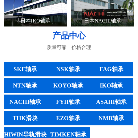
日本IKO轴承
日本NACHI轴承
产品中心
质量可靠，价格合理
SKF轴承
NSK轴承
FAG轴承
NTN轴承
KOYO轴承
IKO轴承
NACHI轴承
FYH轴承
ASAHI轴承
THK滑块
EZO轴承
NMB轴承
HIWIN导轨滑块
TIMKEN轴承