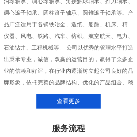
沟球轴承、调心球轴承、角接触球轴承、推力轴承、
调心滚子轴承、圆柱滚子轴承、圆锥滚子轴承等。产
品广泛适用于各钢铁冶金、造纸、船舶、机床、精密
仪器、风电、铁路、汽车、纺织、航空航天、电力、
石油钻井、工程机械等。 公司以优秀的管理水平打造
出秉承专业，诚信，双赢的运营目的，赢得了众多企
业的信赖和好评，在行业内逐渐树立起公司良好的品
牌形象，依托完善的品牌结构、优化的产品组合、稳
定的大量货源的进口轴承销售团队，致力于以专注的
查看更多
心态，通过完善的销售服务体系和技术团队，配合用
户的发展，满足用户的需求，并以此为契机，不断加
服务流程
强沟通、加深了解，为用户提供更好的产品和服务。