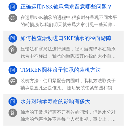
正确运用NSK轴承需求留意哪些问题？
问
在运用NSK轴承的进程中,很多时分呈现不同水平
答
的耗损,所以我们明天就来爲大家引见一些延伸
NSK轴承运...
如何检查滚动进口SKF轴承的径向游隙
问
压铅法和塞尺法进行测量，径向游隙译本在轴承
答
代号中不标出，轴承的游隙按其内径的大小而不
同，查表确定，在...
TIMKEN圆柱滚子轴承的装机方法
问
装机方法：使用紧配合内圈时，装机方法取决于
答
轴承是直孔还是锥孔。 随后安装锁紧垫圈和锁紧
螺母或夹紧端盖...
水分对轴承寿命的影响有多大
问
轴承的正常运行离不开有效的润滑，但是水分对
答
轴承的危害也许不是每个人都重视，事实上，水
分对轴承的寿命影...