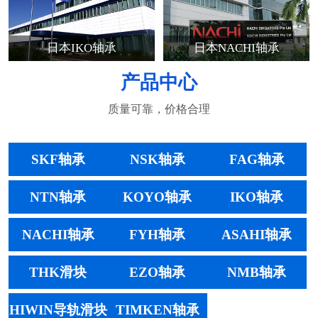
日本IKO轴承
日本NACHI轴承
产品中心
质量可靠，价格合理
SKF轴承
NSK轴承
FAG轴承
NTN轴承
KOYO轴承
IKO轴承
NACHI轴承
FYH轴承
ASAHI轴承
THK滑块
EZO轴承
NMB轴承
HIWIN导轨滑块
TIMKEN轴承