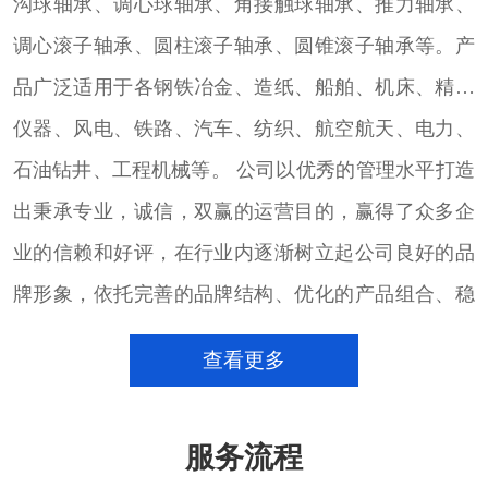
沟球轴承、调心球轴承、角接触球轴承、推力轴承、
调心滚子轴承、圆柱滚子轴承、圆锥滚子轴承等。产
品广泛适用于各钢铁冶金、造纸、船舶、机床、精密
仪器、风电、铁路、汽车、纺织、航空航天、电力、
石油钻井、工程机械等。 公司以优秀的管理水平打造
出秉承专业，诚信，双赢的运营目的，赢得了众多企
业的信赖和好评，在行业内逐渐树立起公司良好的品
牌形象，依托完善的品牌结构、优化的产品组合、稳
定的大量货源的进口轴承销售团队，致力于以专注的
查看更多
心态，通过完善的销售服务体系和技术团队，配合用
户的发展，满足用户的需求，并以此为契机，不断加
服务流程
强沟通、加深了解，为用户提供更好的产品和服务。