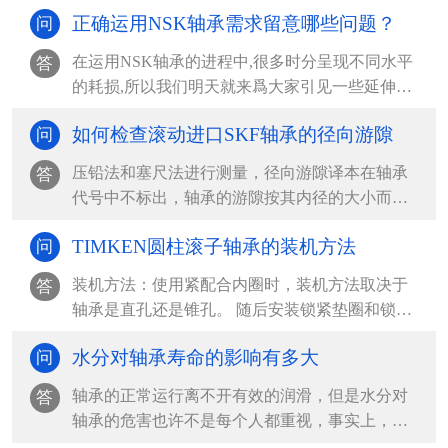
正确运用NSK轴承需求留意哪些问题？
问
在运用NSK轴承的进程中,很多时分呈现不同水平
答
的耗损,所以我们明天就来爲大家引见一些延伸
NSK轴承运...
如何检查滚动进口SKF轴承的径向游隙
问
压铅法和塞尺法进行测量，径向游隙译本在轴承
答
代号中不标出，轴承的游隙按其内径的大小而不
同，查表确定，在...
TIMKEN圆柱滚子轴承的装机方法
问
装机方法：使用紧配合内圈时，装机方法取决于
答
轴承是直孔还是锥孔。 随后安装锁紧垫圈和锁紧
螺母或夹紧端盖...
水分对轴承寿命的影响有多大
问
轴承的正常运行离不开有效的润滑，但是水分对
答
轴承的危害也许不是每个人都重视，事实上，水
分对轴承的寿命影...