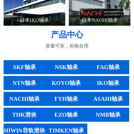
日本IKO轴承
日本NACHI轴承
产品中心
质量可靠，价格合理
SKF轴承
NSK轴承
FAG轴承
NTN轴承
KOYO轴承
IKO轴承
NACHI轴承
FYH轴承
ASAHI轴承
THK滑块
EZO轴承
NMB轴承
HIWIN导轨滑块
TIMKEN轴承