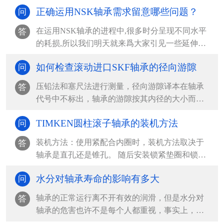
正确运用NSK轴承需求留意哪些问题？
问
在运用NSK轴承的进程中,很多时分呈现不同水平
答
的耗损,所以我们明天就来爲大家引见一些延伸
NSK轴承运...
如何检查滚动进口SKF轴承的径向游隙
问
压铅法和塞尺法进行测量，径向游隙译本在轴承
答
代号中不标出，轴承的游隙按其内径的大小而不
同，查表确定，在...
TIMKEN圆柱滚子轴承的装机方法
问
装机方法：使用紧配合内圈时，装机方法取决于
答
轴承是直孔还是锥孔。 随后安装锁紧垫圈和锁紧
螺母或夹紧端盖...
水分对轴承寿命的影响有多大
问
轴承的正常运行离不开有效的润滑，但是水分对
答
轴承的危害也许不是每个人都重视，事实上，水
分对轴承的寿命影...