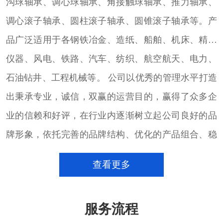
沟球轴承、调心球轴承、角接触球轴承、推力轴承、
调心滚子轴承、圆柱滚子轴承、圆锥滚子轴承等。产
品广泛适用于各钢铁冶金、造纸、船舶、机床、精密
仪器、风电、铁路、汽车、纺织、航空航天、电力、
石油钻井、工程机械等。 公司以优秀的管理水平打造
出秉承专业，诚信，双赢的运营目的，赢得了众多企
业的信赖和好评，在行业内逐渐树立起公司良好的品
牌形象，依托完善的品牌结构、优化的产品组合、稳
定的大量货源的进口轴承销售团队，致力于以专注的
查看更多
心态，通过完善的销售服务体系和技术团队，配合用
户的发展，满足用户的需求，并以此为契机，不断加
服务流程
强沟通、加深了解，为用户提供更好的产品和服务。