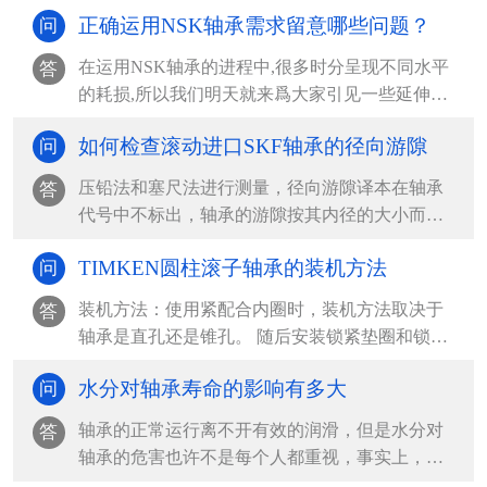
正确运用NSK轴承需求留意哪些问题？
问
在运用NSK轴承的进程中,很多时分呈现不同水平
答
的耗损,所以我们明天就来爲大家引见一些延伸
NSK轴承运...
如何检查滚动进口SKF轴承的径向游隙
问
压铅法和塞尺法进行测量，径向游隙译本在轴承
答
代号中不标出，轴承的游隙按其内径的大小而不
同，查表确定，在...
TIMKEN圆柱滚子轴承的装机方法
问
装机方法：使用紧配合内圈时，装机方法取决于
答
轴承是直孔还是锥孔。 随后安装锁紧垫圈和锁紧
螺母或夹紧端盖...
水分对轴承寿命的影响有多大
问
轴承的正常运行离不开有效的润滑，但是水分对
答
轴承的危害也许不是每个人都重视，事实上，水
分对轴承的寿命影...