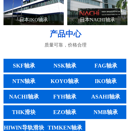
日本IKO轴承
日本NACHI轴承
产品中心
质量可靠，价格合理
SKF轴承
NSK轴承
FAG轴承
NTN轴承
KOYO轴承
IKO轴承
NACHI轴承
FYH轴承
ASAHI轴承
THK滑块
EZO轴承
NMB轴承
HIWIN导轨滑块
TIMKEN轴承